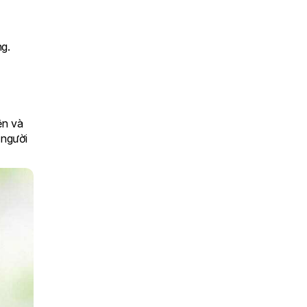
g.
ện và
 người