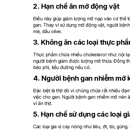
2. Hạn chế ăn mỡ động vật
Điều này giúp giảm lượng mỡ nạp vào cơ thể
gan. Thay vì sử dụng mỡ động vật, người bệnh
mè, dầu olive.
3. Không ăn các loại thực phẩ
Thực phẩm chứa nhiều cholesterol như: nội tạ
người bệnh giảm được lượng mỡ thừa. Đồng th
béo phì, tiểu đường nếu có.
4. Người bệnh gan nhiễm mỡ k
Đặc biệt là thịt đỏ vì chúng chứa rất nhiều đ
việc cho gan. Người bệnh gan nhiễm mỡ nên ăn
vì ăn thịt.
5. Hạn chế sử dụng các loại gi
Các loại gia vị cay nóng như tiêu, ớt, tỏi, gừ