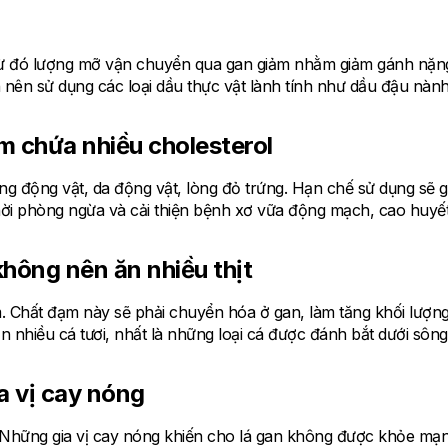
 từ đó lượng mỡ vận chuyển qua gan giảm nhằm giảm gánh nặn
 nên sử dụng các loại dầu thực vật lành tính như dầu đậu nành
m chứa nhiều cholesterol
ng động vật, da động vật, lòng đỏ trứng. Hạn chế sử dụng sẽ g
ời phòng ngừa và cải thiện bệnh xơ vữa động mạch, cao huyết
hông nên ăn nhiều thịt
ạm. Chất đạm này sẽ phải chuyển hóa ở gan, làm tăng khối lượn
 nhiều cá tươi, nhất là những loại cá được đánh bắt dưới sông
a vị cay nóng
ng. Những gia vị cay nóng khiến cho lá gan không được khỏe mạ