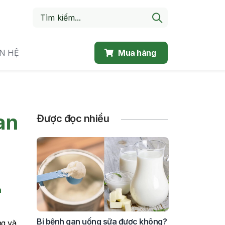
ÊN HỆ
Mua hàng
an
Được đọc nhiều
n
Bị bệnh gan uống sữa được không?
ng và