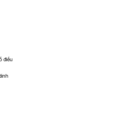
ồ điều
dinh