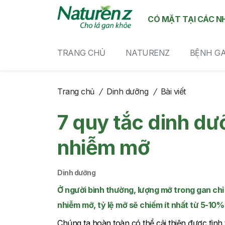
CÓ MẶT TẠI CÁC N
TRANG CHỦ
NATURENZ
BỆNH G
Trang chủ
/
Dinh dưỡng
/
Bài viết
7 quy tắc dinh dư
nhiễm mỡ
Dinh dưỡng
Ở người bình thường, lượng mỡ trong gan ch
nhiễm mỡ, tỷ lệ mỡ sẽ chiếm ít nhất từ 5-10%
Chúng ta hoàn toàn có thể cải thiện được tình