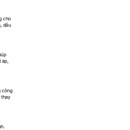
g cho
, dầu
iúp
 áp,
g công
 thay
nh.