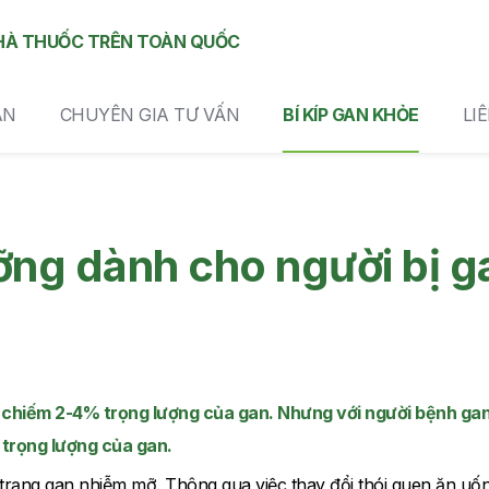
HÀ THUỐC TRÊN TOÀN QUỐC
AN
CHUYÊN GIA TƯ VẤN
BÍ KÍP GAN KHỎE
LI
ỡng dành cho người bị g
ỉ chiếm 2-4% trọng lượng của gan. Nhưng với người bệnh ga
 trọng lượng của gan.
 trạng gan nhiễm mỡ. Thông qua việc thay đổi thói quen ăn uố