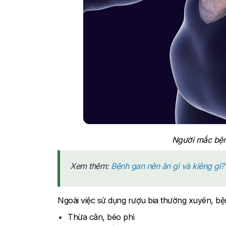
Người mắc bện
Xem thêm:
Bệnh gan nên ăn gì và kiêng gì
Ngoài việc sử dụng rượu bia thường xuyên, 
Thừa cân, béo phì