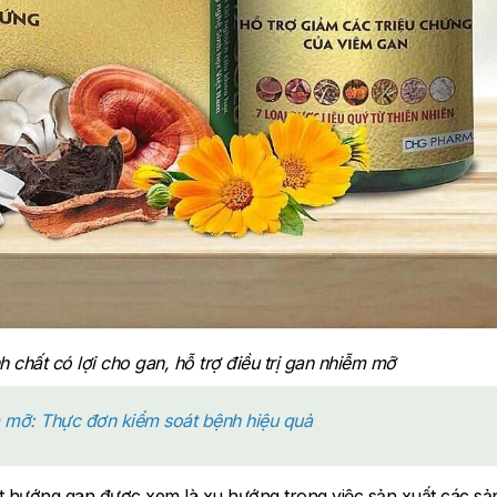
 chất có lợi cho gan, hỗ trợ điều trị gan nhiễm mỡ
 mỡ: Thực đơn kiểm soát bệnh hiệu quả
t hướng gan được xem là xu hướng trong việc sản xuất các sả