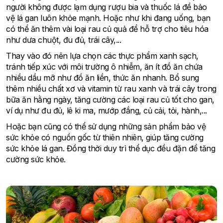
người không được lạm dụng rượu bia và thuốc lá đề bảo
vệ lá gan luôn khỏe mạnh. Hoặc như khi đang uống, bạn
có thể ăn thêm vài loại rau củ quả để hỗ trợ cho tiêu hóa
như dưa chuột, đu đủ, trái cây,...
Thay vào đó nên lựa chọn các thực phẩm xanh sạch,
tránh tiếp xúc với môi trường ô nhiễm, ăn ít đồ ăn chứa
nhiều dầu mỡ như đồ ăn liền, thức ăn nhanh. Bổ sung
thêm nhiều chất xơ và vitamin từ rau xanh và trái cây trong
bữa ăn hằng ngày, tăng cường các loại rau củ tốt cho gan,
ví dụ như đu đủ, lê ki ma, mướp đắng, củ cải, tỏi, hành,...
Hoặc bạn cũng có thể sử dụng những sản phẩm bảo vệ
sức khỏe có nguồn gốc từ thiên nhiên, giúp tăng cường
sức khỏe lá gan. Đồng thời duy trì thể dục đều đặn để tăng
cường sức khỏe.