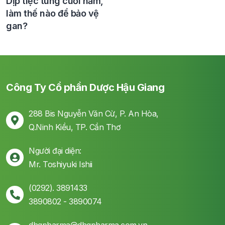
Dịp tiệc tùng cuối năm,
làm thế nào để bảo vệ
gan?
Công Ty Cổ phần Dược Hậu Giang
288 Bis Nguyễn Văn Cừ, P. An Hòa,
Q.Ninh Kiều, TP. Cần Thơ
Người đại diện:
Mr. Toshiyuki Ishii
(0292). 3891433
3890802 - 3890074
dhgpharma@dhgpharma.com.vn