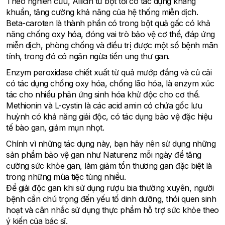
Theo nghiên cứu, Allicin từ bột tỏi có tác dụng kháng
khuẩn, tăng cường khả năng của hệ thống miễn dịch.
Beta-caroten là thành phần có trong bột quả gấc có khả
năng chống oxy hóa, đóng vai trò bảo vệ cơ thể, đáp ứng
miễn dịch, phòng chống và điều trị được một số bệnh mãn
tính, trong đó có ngăn ngừa tiền ung thư gan.
Enzym peroxidase chiết xuất từ quả mướp đắng và củ cải
có tác dụng chống oxy hóa, chống lão hóa, là enzym xúc
tác cho nhiều phản ứng sinh hóa khử độc cho cơ thể.
Methionin và L-cystin là các acid amin có chứa gốc lưu
huỳnh có khả năng giải độc, có tác dụng bảo vệ đặc hiệu
tế bào gan, giảm mụn nhọt.
Chính vì những tác dụng này, bạn hãy nên sử dụng những
sản phẩm bảo vệ gan như Naturenz mỗi ngày để tăng
cường sức khỏe gan, làm giảm tổn thương gan đặc biệt là
trong những mùa tiệc tùng nhiều.
Để giải độc gan khi sử dụng rượu bia thường xuyên, người
bệnh cần chú trọng đến yếu tố dinh dưỡng, thói quen sinh
hoạt và cân nhắc sử dụng thực phẩm hỗ trợ sức khỏe theo
ý kiến của bác sĩ.