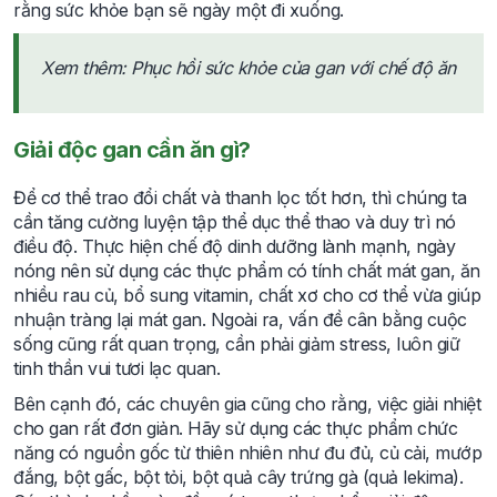
rằng sức khỏe bạn sẽ ngày một đi xuống.
Xem thêm:
Phục hồi sức khỏe của gan với chế độ ăn
Giải độc gan cần ăn gì?
Để cơ thể trao đổi chất và thanh lọc tốt hơn, thì chúng ta
cần tăng cường luyện tập thể dục thể thao và duy trì nó
điều độ. Thực hiện chế độ dinh dưỡng lành mạnh, ngày
nóng nên sử dụng các thực phẩm có tính chất mát gan, ăn
nhiều rau củ, bổ sung vitamin, chất xơ cho cơ thể vừa giúp
nhuận tràng lại mát gan. Ngoài ra, vấn đề cân bằng cuộc
sống cũng rất quan trọng, cần phải giảm stress, luôn giữ
tinh thần vui tươi lạc quan.
Bên cạnh đó, các chuyên gia cũng cho rằng, việc giải nhiệt
cho gan rất đơn giản. Hãy sử dụng các thực phẩm chức
năng có nguồn gốc từ thiên nhiên như đu đủ, củ cải, mướp
đắng, bột gấc, bột tỏi, bột quả cây trứng gà (quả lekima).