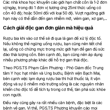
Các nhà khoa học khuyến cáo giới hạn chất cồn là 1-2 đơn
vị/ngày, trong đó 1 đơn vị tương ứng 25ml thức uống có
cồn 40 độ; hoặc 50ml đối với loại 50 độ. Vượt ngưỡng giới
hạn này có thể dẫn đến gan nhiễm mỡ, viêm gan, xơ gan,...
Cách giải độc gan đơn giản mà hiệu quả
Rượu bia khi vào cơ thể sẽ đi qua lá gan đề xử lý độc tố.
Nếu không thể ngừng uống rượu, bạn cũng nên tiết chế
lại, uống có chừng mực trong mức giới hạn để gan đủ sức
đào thải lượng cồn. Bên cạnh đó, bạn cũng nên áp dụng
nhiều phương pháp khác để hỗ trợ gan thải độc.
Theo PGS.TS Phạm Cẩm Phương - Phó Giám đốc Trung
tâm Y học hạt nhân và Ung bướu, Bệnh viện Bạch Mai,
bên cạnh việc lạm dụng rượu bia thì hút thuốc lá, ít vận
động và sự ô nhiễm môi trường sống là các nguyên nhân
khiến cho độc tố dễ tích tụ trong cơ thể, tàn phá sức khỏe
con người.
Điều này cũng gây ra rất nhiều căn bệnh, đặc biệt là các
bệnh về gan. Vì thế, PGS.TS Phương khuyến cáo mọi