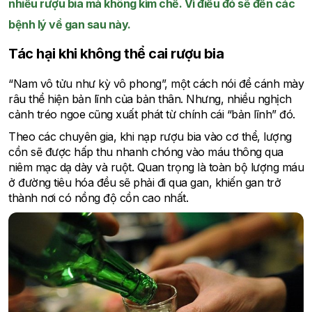
nhiều rượu bia mà không kìm chế. Vì điều đó sẽ đến các
bệnh lý về gan sau này.
Tác hại khi không thể cai rượu bia
“Nam vô tửu như kỳ vô phong”, một cách nói để cánh mày
râu thể hiện bản lĩnh của bản thân. Nhưng, nhiều nghịch
cảnh tréo ngoe cũng xuất phát từ chính cái “bản lĩnh” đó.
Theo các chuyên gia, khi nạp rượu bia vào cơ thể, lượng
cồn sẽ được hấp thu nhanh chóng vào máu thông qua
niêm mạc dạ dày và ruột. Quan trọng là toàn bộ lượng máu
ở đường tiêu hóa đều sẽ phải đi qua gan, khiến gan trở
thành nơi có nồng độ cồn cao nhất.