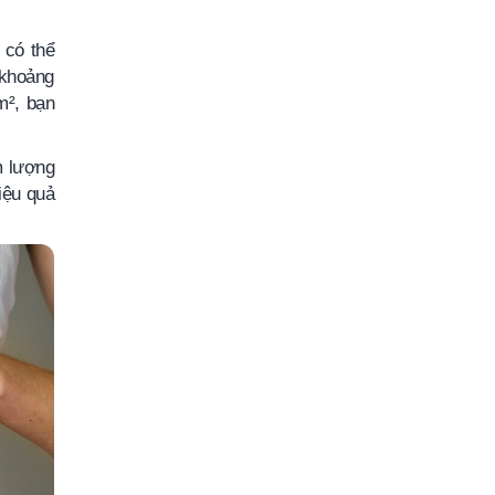
 có thể
 khoảng
m², bạn
m lượng
iệu quả