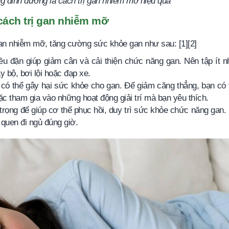
 dinh dưỡng là cách trị gan nhiễm mỡ hiệu quả
 cách trị gan nhiễm mỡ
ị gan nhiễm mỡ, tăng cường sức khỏe gan như sau: [1][2]
ều đặn giúp giảm cân và cải thiện chức năng gan. Nên tập ít n
y bộ, bơi lội hoặc đạp xe.
 có thể gây hại sức khỏe cho gan. Để giảm căng thẳng, bạn có 
ặc tham gia vào những hoạt động giải trí mà bạn yêu thích.
n trọng để giúp cơ thể phục hồi, duy trì sức khỏe chức năng gan.
i quen đi ngủ đúng giờ.