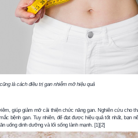
cũng là cách điều trị gan nhiễm mỡ hiệu quả
iêm, giúp giảm mỡ cải thiện chức năng gan. Nghiên cứu cho th
ắc bệnh gan. Tuy nhiên, để đạt được hiệu quả tốt nhất, bạn n
n uống dinh dưỡng và lối sống lành mạnh. [1][2]