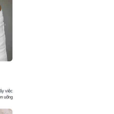
ấy việc
ên uống