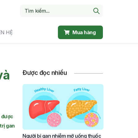
ÊN HỆ
Mua hàng
và
Được đọc nhiều
ể được
trị gan
Người bị gan nhiễm mỡ uống thuốc