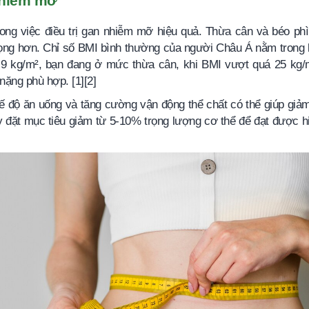
 nhiễm mỡ
ong việc điều trị gan nhiễm mỡ hiệu quả. Thừa cân và béo phì
rọng hơn. Chỉ số BMI bình thường của người Châu Á nằm trong
4,9 kg/m², bạn đang ở mức thừa cân, khi BMI vượt quá 25 kg/
nặng phù hợp. [1][2]
ế độ ăn uống và tăng cường vận động thể chất có thể giúp giả
 đặt mục tiêu giảm từ 5-10% trọng lượng cơ thể để đạt được h