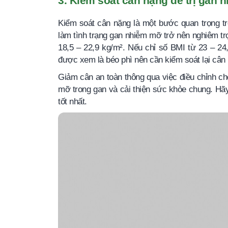
3. Kiểm soát cân nặng để trị gan
Kiểm soát cân nặng là một bước quan trọng tr
làm tình trạng gan nhiễm mỡ trở nên nghiêm t
18,5 – 22,9 kg/m². Nếu chỉ số BMI từ 23 – 2
được xem là béo phì nên cần kiểm soát lại cân 
Giảm cân an toàn thông qua việc điều chỉnh ch
mỡ trong gan và cải thiện sức khỏe chung. Hãy
tốt nhất.