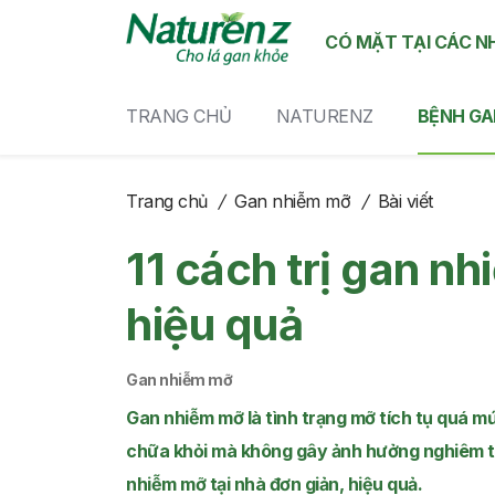
CÓ MẶT TẠI CÁC N
TRANG CHỦ
NATURENZ
BỆNH GA
Trang chủ
/
Gan nhiễm mỡ
/
Bài viết
11 cách trị gan nh
hiệu quả
Gan nhiễm mỡ
Gan nhiễm mỡ là tình trạng mỡ tích tụ quá mứ
chữa khỏi mà không gây ảnh hưởng nghiêm trọ
nhiễm mỡ tại nhà đơn giản, hiệu quả.