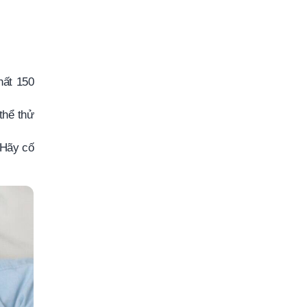
hất 150
thể thử
 Hãy cố