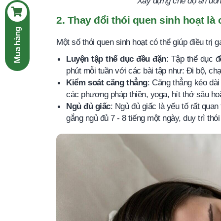
Xây dựng chế độ ăn uống
2. Thay đổi thói quen sinh hoạt là
Mua hàng
Một số thói quen sinh hoạt có thể giúp điều tr
Luyện tập thể dục đều đặn
: Tập thể dục đ
phút mỗi tuần với các bài tập như: Đi bộ, chạ
Kiểm soát căng thẳng
: Căng thẳng kéo dài
các phương pháp thiền, yoga, hít thở sâu ho
Ngủ đủ giấc
: Ngủ đủ giấc là yếu tố rất qua
gắng ngủ đủ 7 - 8 tiếng một ngày, duy trì thó