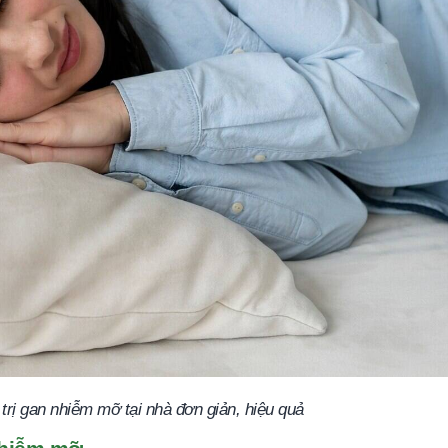
 trị gan nhiễm mỡ tại nhà đơn giản, hiệu quả