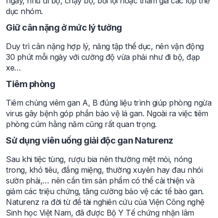
ngày, như đi bộ, chạy bộ, bơi lội hoặc tham gia các lớp thể
dục nhóm.
Giữ cân nặng ở mức lý tưởng
Duy trì cân nặng hợp lý, năng tập thể dục, nên vận động
30 phút mỗi ngày với cường độ vừa phải như đi bộ, đạp
xe…
Tiêm phòng
Tiêm chủng viêm gan A, B đúng liệu trình giúp phòng ngừa
virus gây bệnh góp phần bảo vệ lá gan. Ngoài ra việc tiêm
phòng cúm hằng năm cũng rất quan trọng.
Sử dụng viên uống giải độc gan Naturenz
Sau khi tiệc tùng, rượu bia nên thường mệt mỏi, nóng
trong, khó tiêu, đắng miệng, thường xuyên hay đau nhói
sườn phải,… nên cần tìm sản phẩm có thể cải thiện và
giảm các triệu chứng, tăng cường bảo vệ các tế bào gan.
Naturenz ra đời từ đề tài nghiên cứu của Viện Công nghệ
Sinh học Việt Nam, đã được Bộ Y Tế chứng nhận lâm