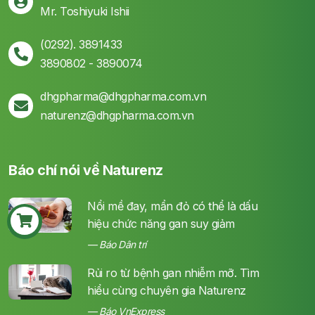
Mr. Toshiyuki Ishii
(0292). 3891433
3890802 - 3890074
dhgpharma@dhgpharma.com.vn
naturenz@dhgpharma.com.vn
Báo chí nói về Naturenz
Nổi mề đay, mẩn đỏ có thể là dấu
hiệu chức năng gan suy giảm
Báo Dân trí
Rủi ro từ bệnh gan nhiễm mỡ. Tìm
hiểu cùng chuyên gia Naturenz
Báo VnExpress