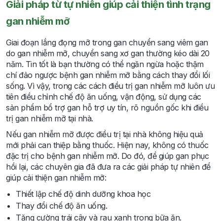
Giải pháp từ tự nhiên giúp cải thiện tình trạng
gan nhiễm mỡ
Giai đoạn lắng đọng mỡ trong gan chuyển sang viêm gan
do gan nhiễm mỡ, chuyển sang xơ gan thường kéo dài 20
năm. Tin tốt là bạn thường có thể ngăn ngừa hoặc thậm
chí đảo ngược bệnh gan nhiễm mỡ bằng cách thay đổi lối
sống. Vì vậy, trong các cách điều trị gan nhiễm mỡ luôn ưu
tiên điều chỉnh chế độ ăn uống, vận động, sử dụng các
sản phẩm bổ trợ gan hỗ trợ uy tín, rõ nguồn gốc khi điều
trị gan nhiễm mỡ tại nhà.
Nếu gan nhiễm mỡ được điều trị tại nhà không hiệu quả
mới phải can thiệp bằng thuốc. Hiện nay, không có thuốc
đặc trị cho bệnh gan nhiễm mỡ. Do đó, để giúp gan phục
hồi lại, các chuyên gia đã đưa ra các giải pháp tự nhiên để
giúp cải thiện gan nhiễm mỡ:
Thiết lập chế độ dinh dưỡng khoa học
Thay đổi chế độ ăn uống.
Tăng cường trái cây và rau xanh trong bữa ăn.