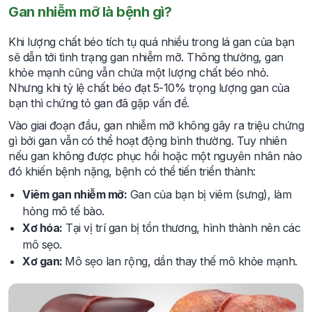
Gan nhiễm mỡ là bệnh gì?
Khi lượng chất béo tích tụ quá nhiều trong lá gan của bạn
sẽ dẫn tới tình trạng gan nhiễm mỡ. Thông thường, gan
khỏe mạnh cũng vẫn chứa một lượng chất béo nhỏ.
Nhưng khi tỷ lệ chất béo đạt 5-10% trọng lượng gan của
bạn thì chứng tỏ gan đã gặp vấn đề.
Vào giai đoạn đầu, gan nhiễm mỡ không gây ra triệu chứng
gì bởi gan vẫn có thể hoạt động bình thường. Tuy nhiên
nếu gan không được phục hồi hoặc một nguyên nhân nào
đó khiến bệnh nặng, bệnh có thể tiến triển thành:
Viêm gan nhiễm mỡ:
Gan của bạn bị viêm (sưng), làm
hỏng mô tế bào.
Xơ hóa:
Tại vị trí gan bị tổn thương, hình thành nên các
mô sẹo.
Xơ gan:
Mô sẹo lan rộng, dần thay thế mô khỏe mạnh.