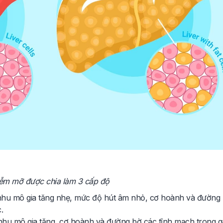
ễm mỡ được chia làm 3 cấp độ
 nhu mô gia tăng nhẹ, mức độ hút âm nhỏ, cơ hoành và đường
.
nhu mô gia tăng, cơ hoành và đường bờ các tĩnh mạch trong g