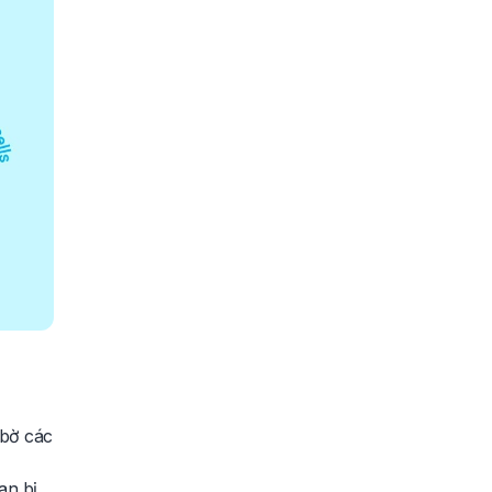
 bờ các
an bị