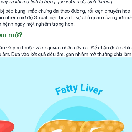
xảy ra khi mỡ tích tụ trong gan vượt mức bình thường
bị béo bụng, mắc chứng đái tháo đường, rối loạn chuyển hóa l
n nhiễm mỡ độ 3 xuất hiện lại là do sự chủ quan của người mắ
n bệnh ngày một nghiêm trọng hơn.
iễm mỡ?
nàn và phụ thuộc vào nguyên nhân gây ra. Để chẩn đoán chín
êu âm. Dựa vào kết quả siêu âm, gan nhiễm mỡ thường chia làm 