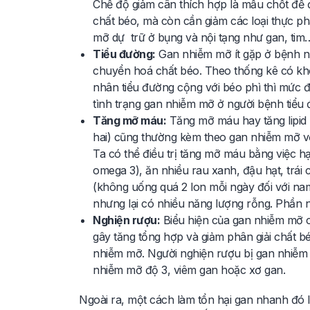
Chế độ giảm cân thích hợp là mấu chốt để 
chất béo, mà còn cần giảm các loại thực 
mỡ dự trữ ở bụng và nội tạng như gan, tim
Tiểu đường:
Gan nhiễm mỡ ít gặp ở bệnh nhâ
chuyển hoá chất béo. Theo thống kê có kh
nhân tiểu đường cộng với béo phì thì mức đ
tình trạng gan nhiễm mỡ ở người bệnh tiểu đ
Tăng mỡ máu:
Tăng mỡ máu hay tăng lipid 
hai) cũng thường kèm theo gan nhiễm mỡ với
Ta có thể điều trị tăng mỡ máu bằng việc h
omega 3), ăn nhiều rau xanh, đậu hạt, trái
(không uống quá 2 lon mỗi ngày đối với nam
nhưng lại có nhiều năng lượng rỗng. Phần
Nghiện rượu:
Biểu hiện của gan nhiễm mỡ c
gây tăng tổng hợp và giảm phân giải chất bé
nhiễm mỡ. Người nghiện rượu bị gan nhiễm 
nhiễm mỡ độ 3, viêm gan hoặc xơ gan.
Ngoài ra, một cách làm tổn hại gan nhanh đó l