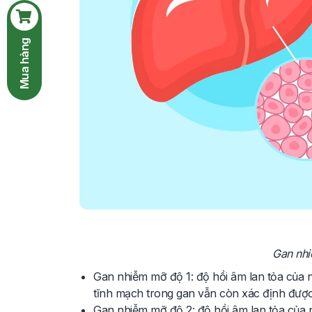
Mua hàng
Gan nhi
Gan nhiễm mỡ độ 1: độ hồi âm lan tỏa của
tĩnh mạch trong gan vẫn còn xác định được
Gan nhiễm mỡ độ 2: độ hồi âm lan tỏa của 