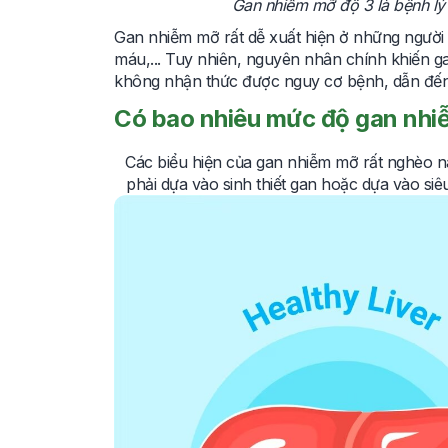
Gan nhiễm mỡ độ 3 là bệnh lý 
Gan nhiễm mỡ rất dễ xuất hiện ở những người 
máu,... Tuy nhiên, nguyên nhân chính khiến ga
không nhận thức được nguy cơ bệnh, dẫn đế
Có bao nhiêu mức độ gan nh
Các biểu hiện của gan nhiễm mỡ rất nghèo 
phải dựa vào sinh thiết gan hoặc dựa vào si