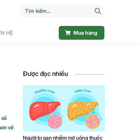
ÊN HỆ
Mua hàng
Được đọc nhiều
 số
hơn về
Người bị gan nhiễm mỡ uống thuốc