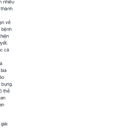
n nhiều
 thành
ạn về
u bệnh
thiện
yết.
ặc cả
á
bia
éo
 bụng.
ó thể
gan
an
giải