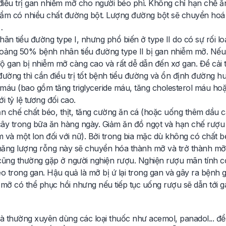
điều trị gan nhiễm mỡ cho người béo phì. Không chỉ hạn chế ă
phẩm có nhiều chất đường bột. Lượng đường bột sẽ chuyển hoá
…
n tiểu đường type I, nhưng phổ biến ở type II do có sự rối lo
oảng 50% bệnh nhân tiểu đường type II bị gan nhiễm mỡ. Nế
ộ gan bị nhiễm mỡ càng cao và rất dễ dẫn đến xơ gan. Để cải 
ường thì cần điều trị tốt bệnh tiểu đường và ổn định đường hu
máu (bao gồm tăng triglyceride máu, tăng cholesterol máu ho
 tỷ lệ tương đối cao.
ạn chế chất béo, thịt, tăng cường ăn cá (hoặc uống thêm dầu c
 cây trong bữa ăn hàng ngày. Giảm ăn đồ ngọt và hạn chế rượu 
 và một lon đối với nữ). Bởi trong bia mặc dù không có chất b
 năng lượng rỗng này sẽ chuyển hóa thành mỡ và trở thành mỡ
ũng thường gặp ở người nghiện rượu. Nghiện rượu mãn tính c
o trong gan. Hậu quả là mỡ bị ứ lại trong gan và gây ra bệnh 
mỡ có thể phục hồi nhưng nếu tiếp tục uống rượu sẽ dẫn tới g
à thường xuyên dùng các loại thuốc như acemol, panadol... để 