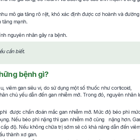
nhu mô gia tăng rõ rệt, khó xác định được cơ hoành và đường
m tăng mạnh.
hính nguyên nhân gây ra bệnh.
u cần biết.
những bệnh gì?
ợu, viêm gan siêu vi, do sử dụng một số thuốc như corticoid,
hân chủ yếu dẫn đến gan nhiễm mỡ. Trong đó, nguyên nhân l
hì được chẩn đoán mắc gan nhiễm mỡ. Mức độ béo phì mứ
 bụng. Nếu béo phì nặng thì gan nhiễm mỡ cũng nặng hơn. Ga
 cấp độ. Nếu không chữa trị sớm sẽ có khả năng dẫn đến viê
xấu thành xơ gan.